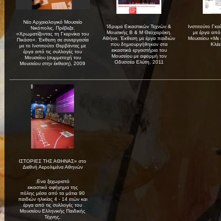
Νέο Αρχαιολογικό Μουσείο
Ίδρυμα Εικαστικών Τεχνών &
Ινστιτούτο Γκα
Νικόπολις, Πρέβεζα.
Μουσικής Β & Μ Θεοχαράκη,
με έργα από 
«Χρωματίζοντας τη Γκερνίκα του
Αθήνα. Έκθεση με έργα παιδιών
Μουσείου «Με
Πικάσο». Έκθεση σε συνεργασία
που δημιουργήθηκαν στα
Κλέε
με το Ινστιτούτο Θερβάντες με
εικαστικά εργαστήρια του
έργα από τις συλλογές του
Μουσείου με αφορμή τον
Μουσείου (συμμετοχή του
Οδυσσέα Ελύτη, 2011
Μουσείου στην έκθεση), 2009
ΙΣΤΟΡΙΕΣ ΤΗΣ ΑΘΗΝΑΣ» στο
Διεθνή Αερολιμένα Αθηνών
;Eνα ξεχωριστό
εικαστικό αφήγημα της
πόλης μέσα από τα μάτια 90
παιδιών ηλικίας 4 - 14 ετών και
έργα από τις συλλογές του
Μουσείου Ελληνικής Παιδικής
Τέχνης,