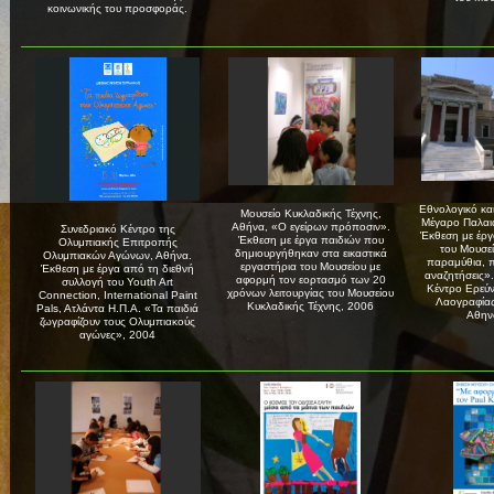
κοινωνικής του προσφοράς.
Εθνολογικό και
Μουσείο Κυκλαδικής Τέχνης,
Μέγαρο Παλαι
Αθήνα, «Ο εγείρων πρόποσιν».
Συνεδριακό Κέντρο της
Έκθεση με έργ
Έκθεση με έργα παιδιών που
Ολυμπιακής Επιτροπής
του Μουσεί
δημιουργήθηκαν στα εικαστικά
Ολυμπιακών Αγώνων, Αθήνα.
παραμύθια, πα
εργαστήρια του Μουσείου με
Έκθεση με έργα από τη διεθνή
αναζητήσεις».
αφορμή τον εορτασμό των 20
συλλογή του Youth Art
Κέντρο Ερεύν
χρόνων λειτουργίας του Μουσείου
Connection, International Paint
Λαογραφίας
Κυκλαδικής Τέχνης, 2006
Pals, Aτλάντα Η.Π.Α. «Τα παιδιά
Αθην
ζωγραφίζουν τους Ολυμπιακούς
αγώνες», 2004