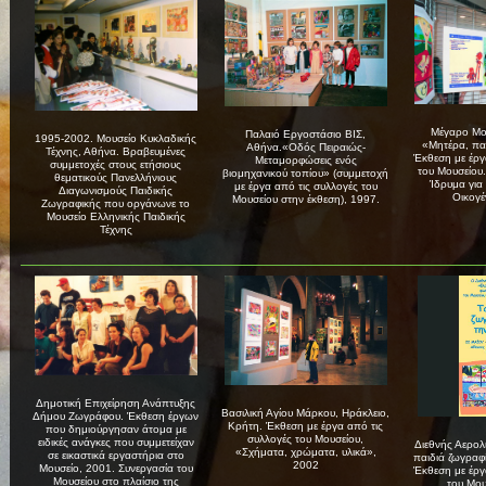
Μέγαρο Μο
Παλαιό Εργοστάσιο ΒΙΣ,
1995-2002. Μουσείο Κυκλαδικής
«Μητέρα, πατ
Αθήνα.«Οδός Πειραιώς-
Τέχνης, Αθήνα. Βραβευμένες
Έκθεση με έργ
Μεταμορφώσεις ενός
συμμετοχές στους ετήσιους
του Μουσείου.
βιομηχανικού τοπίου» (συμμετοχή
θεματικούς Πανελλήνιους
Ίδρυμα για 
με έργα από τις συλλογές του
Διαγωνισμούς Παιδικής
Οικογέ
Μουσείου στην έκθεση), 1997.
Ζωγραφικής που οργάνωνε το
Μουσείο Ελληνικής Παιδικής
Τέχνης
Δημοτική Επιχείρηση Ανάπτυξης
Βασιλική Αγίου Μάρκου, Ηράκλειο,
Δήμου Ζωγράφου. Έκθεση έργων
Κρήτη. Έκθεση με έργα από τις
που δημιούργησαν άτομα με
συλλογές του Μουσείου,
ειδικές ανάγκες που συμμετείχαν
Διεθνής Αερολ
«Σχήματα, χρώματα, υλικά»,
σε εικαστικά εργαστήρια στο
παιδιά ζωγραφ
2002
Μουσείο, 2001. Συνεργασία του
Έκθεση με έργ
Μουσείου στο πλαίσιο της
του Μου