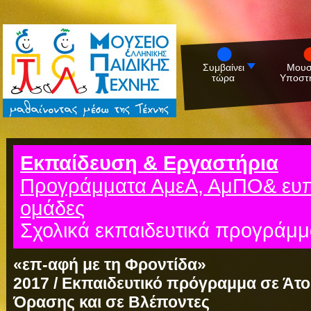
Συμβαίνει
Μουσ
τώρα
Υποστη
Εκπαίδευση & Εργαστήρια
Προγράμματα ΑμεΑ, ΑμΠΟ& ευπα
ομάδες
Σχολικά εκπαιδευτικά προγράμ
«επ-αφή με τη Φροντίδα»
2017 / Εκπαιδευτικό πρόγραμμα
σε Άτ
Όρασης
και σε Βλέποντες