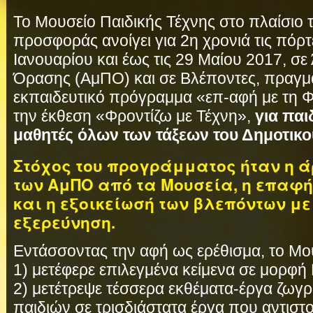
Το Μουσείο Παιδικής Τέχνης στο πλαίσιο 
προσφοράς ανοίγει για 2η χρονιά τις πόρτ
Ιανουαρίου και έως τις 29 Μαίου 2017, σ
Όρασης (ΑμΠΟ) και σε Βλέποντες, πραγμ
εκπαιδευτικό πρόγραμμα «επ-αφή με τη Φ
την έκθεση «Φροντίζω με Τέχνη»,
για παι
μαθητές όλων των τάξεων του Δημοτικο
Στόχος του προγράμματος ήταν η 
των ΑμΠΟ από τα Μουσεία, η επαφή 
και η εξοικείωσή των βλεπόντων με
εξερεύνηση.
Εντάσσοντας την αφή ως ερέθισμα, το Μου
1) μετέφερε επιλεγμένα κείμενα σε μορφή B
2) μετέτρεψε τέσσερα εκθέματα-έργα ζωγρ
παιδιών σε τρισδιάστατα έργα που αντιστ