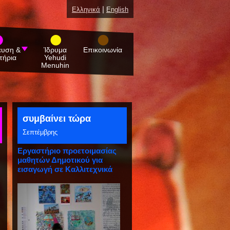
|
Ελληνικά
English
ευση &
Ίδρυμα
Επικοινωνία
τήρια
Yehudi
Menuhin
συμβαίνει τώρα
Σεπτέμβρης
Εργαστήριο προετοιμασίας
μαθητών Δημοτικού για
εισαγωγή σε Καλλιτεχνικά
Γυμνάσια