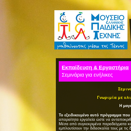
Εκπαίδευση & Εργαστήρια
Σεμινάρια για ενήλικες
Σεμιν
Γνωριμία
με υλι
Η μαγε
Το εξειδικευμένο αυτό πρόγραμμα που
απαραίτητα εργαλεία ώστε να ανταποκριθο
Μέσα από συγκεκριμένα παραδείγματα και
εμπλουτίσουν την διδασκαλία τους με τις 