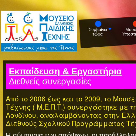
Συμβαίνει
Μουσ
τώρα
Υποστη
Εκπαίδευση & Εργαστήρια
Διεθνείς συνεργασίες
Από το 2006 έως και το 2009, το Μουσ
Τέχνης ( Μ.Ε.Π.Τ.) συνεργάστηκε με τ
Λονδίνου, αναλαμβάνοντας στην Ελλ
Διεθνούς Σχολικού Προγράμματος Τέχν
Η σύμπνοια των απόψεων, οι παράλληλοι 