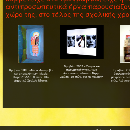
αντιπροσωπευτικά έργα παρουσιάζον
χώρο της, στο τέλος της σχολικής χρο
Βραβείο: 2007 «Όνειρα και
πραγματικότητα». Άννα
Βραβείο: 2006 «Μέσα έξω-κρύβω
Βραβείο: 20
Αναστασοπούλου και Βέρρα
και αποκαλύπτω». Μαρία
διαφορετικό
Χρύση, 10 ετών, Σχολή Μωραϊτη
Καρατζογλίδη, 8 ετών, 10ο
μακρινοί;». Ρ
Δημοτικό Σχολείο Νίκαιας
ετών, Λεόντει