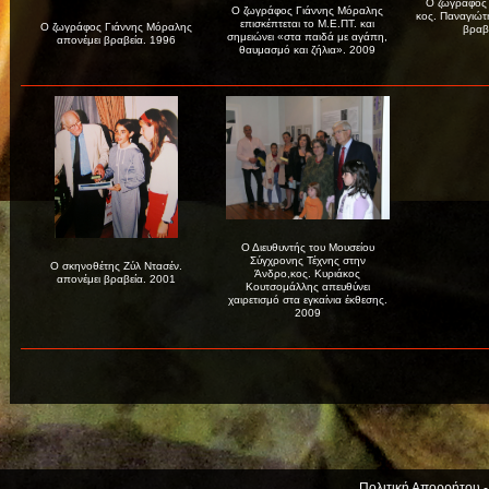
Ο ζωγράφος 
Ο ζωγράφος Γιάννης Μόραλης
κος. Παναγιώτ
επισκέπτεται το Μ.Ε.ΠΤ. και
Ο ζωγράφος Γιάννης Μόραλης
βραβ
σημειώνει «στα παιδά με αγάπη,
απονέμει βραβεία. 1996
θαυμασμό και ζήλια». 2009
Ο Διευθυντής του Μουσείου
Σύγχρονης Τέχνης στην
Ο σκηνοθέτης Ζύλ Ντασέν.
Άνδρο,κος. Κυριάκος
απονέμει βραβεία. 2001
Κουτσομάλλης απευθύνει
χαιρετισμό στα εγκαίνια έκθεσης.
2009
Πολιτική Απορρήτου 