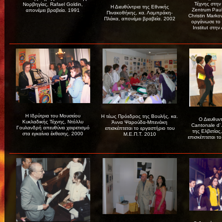
Τέχνης στην
Νορβηγίας, Rafael Goldin,
Η Διευθύντρια της Εθνικής
Zentrum Paul
απονέμει βραβεία. 1991
Πινακοθήκης, κα. Λαμπράκη-
Christin Marko
Πλάκα, απονέμει βραβεία. 2002
οργάνωσε το 
Institut στη
Η Ιδρύτρια του Μουσείου
Η τέως Πρόεδρος της Βουλής, κα.
Ο Διευθυν
Κυκλαδικής Τέχνης, Ντόλλυ
Άννα Ψαρούδα-Μπενάκη
Cantonale d’
Γουλανδρή απευθύνει χαιρετισμό
επισκέπτεται το εργαστήριο του
της Ελβετίας,
στα εγκαίνια έκθεσης. 2000
Μ.Ε.Π.Τ. 2010
επισκέπτεται τ