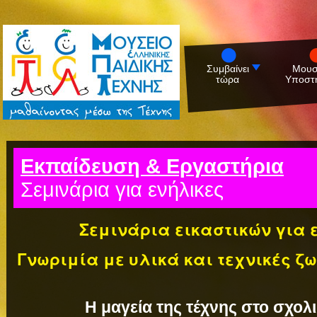
Συμβαίνει
Μουσ
τώρα
Υποστη
Εκπαίδευση & Εργαστήρια
Σεμινάρια για ενήλικες
Σεμινάρια εικαστικών για 
Γνωριμία
με υλικά και τεχνικές ζ
Η μαγεία της τέχνης στο σχολ