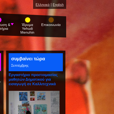
|
Ελληνικά
English
ευση &
Ίδρυμα
Επικοινωνία
τήρια
Yehudi
Menuhin
συμβαίνει τώρα
Σεπτέμβρης
Εργαστήριο προετοιμασίας
μαθητών Δημοτικού για
.
εισαγωγή σε Καλλιτεχνικά
Γυμνάσια