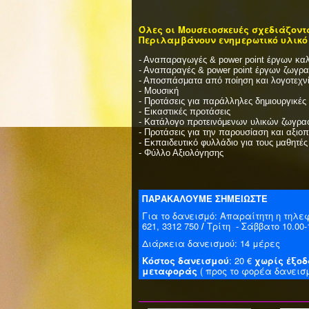
Όλες οι Μουσειοσκευές σχεδιάζοντα
Περιλαμβάνουν ενημερωτικό υλικό γ
- Αναπαραγωγές & power point έργων κα
- Αναπαραγές & power point έργων ζωγρα
- Αποσπάσματα από ποίηση και λογοτεχνία
- Μουσική
- Προτάσεις για παράλληλες δημιουργικές
- Εικαστικές προτάσεις
- Κατάλογο προτεινόμενων υλικών ζωγρα
- Προτάσεις για την παρουσίαση και αξιοπ
- Εκπαιδευτικό φυλλάδιο για τους μαθητές
- Φύλλο Αξιολόγησης
ΠΑΡΑΚΑΛΟΥΜΕ ΣΗΜΕΙΩΣΤΕ
Για το δανεισμό: Απαραίτητη η τηλεφ
621, 3312 750
/
Τρίτη - Σάββατο 10.00-
Διάρκεια δανεισμού: 14 μέρες
Κόστος δανεισμού
: 20 €
χωρίς έξο
μεταφοράς
( προς το φορέα δανεισμ