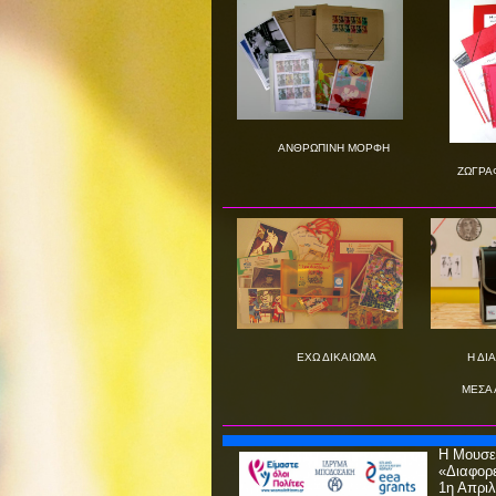
ΑΝΘΡΩΠΙΝΗ ΜΟΡΦΗ
ΖΩΓΡΑΦΙ
Η ΔΙΑΦ
ΕΧΩ ΔΙΚΑΙΩΜΑ
ΜΕΣΑ Α
Η Μουσει
«Διαφορε
1η Απριλ