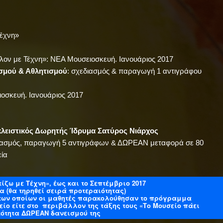
Τέχνη»
λον με Τέχνη»: ΝΕΑ Μουσειοσκευή. Ιανουάριος 2017
σμού & Αθλητισμού
: σχεδιασμός & παραγωγή 1 αντιγράφου
οσκευή. Ιανουάριος 2017
λειστικός Δωρητής Ίδρυμα Σατύρος Νιάρχος
ιασμός, παραγωγή 5 αντιγράφων & ΔΩΡΕΑΝ μεταφορά σε 80
εία
ίζω με Τέχνη», έως και το Σεπτέμβριο 2017
 (θα τηρηθεί σειρά προτεραιότητας)
ν των οποίων οι μαθητές παρακολούθησαν το πρόγραμμα
είο είτε στο περιβάλλον της τάξης τους «Το Μουσείο πάει
τότητα ΔΩΡΕΑΝ δανεισμού της