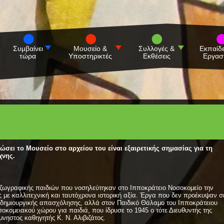
Συμβαίνει
Μουσείο &
Συλλογές &
Εκπαίδ
τώρα
Υποστηρικτές
Εκθέσεις
Εργασ
σει το Μουσείο στο αρχείου του είναι εξαιρετικής σημασίας για τη
χνης.
 ζωγραφικής παιδιών που νοσηλεύτηκαν στο Ιπποκράτειο Νοσοκομείο την
 με καλλιτεχνική και ταυτόχρονα ιστορική αξία.
Έργα που δεν προέκυψαν σ
α δημιουργικής απασχόλησης, αλλά στον Παιδικό Θάλαμο του Ιπποκράτειου
οκομειακού χώρου για παιδιά, που ίδρυσε το 1945 ο τότε Διευθυντής της
μνηστος καθηγητής Κ. Ν. Αλιβιζάτος.