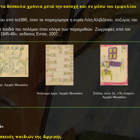
α δύσκολα χρόνια μετά την κατοχή και εν μέσω του εμφυλίου
ου από το1995, όταν τα παραχώρησε η κυρία Λιλή Αλιβιζάτου, σύζυγος του
τα παιδιά του πολέμου στον κόσμο των παραμυθιών. Ζωγραφιές από τον
1945-48», εκδόσεις Εστία, 2007.
ο. Αρχείο Μουσείου
Ανώνυμο έργο. Αρχείο Μουσείου
Στέλλα, ετών 11, «Το όνειρο».
Αρχείο Μουσείου
ά»
.
σκευές παιδιών της Αφρικής.