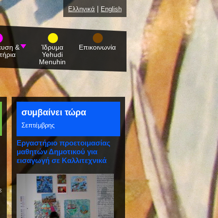
|
Ελληνικά
English
ευση &
Ίδρυμα
Επικοινωνία
τήρια
Yehudi
Menuhin
συμβαίνει τώρα
Σεπτέμβρης
Εργαστήριο προετοιμασίας
μαθητών Δημοτικού για
εισαγωγή σε Καλλιτεχνικά
Γυμνάσια
ε