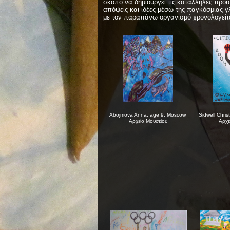
σκοπό να δημιουργεί τις κατάλληλες προ
απόψεις και ιδέες μέσω της παγκόσμιας γ
με τον παραπάνω οργανισμό χρονολογείτ
Abojmova Anna, age 9, Moscow.
Sidwell Chris
Αρχείο Μουσείου
Αρχε