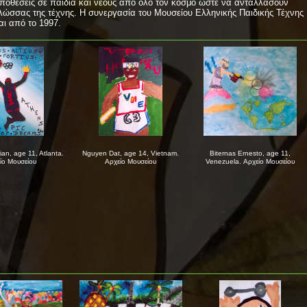
ϋποθέσεις σε παιδιά και νέους από όλο τον κόσμο ώστε να ανταλλάσουν
λώσσας της τέχνης. Η συνεργασία του Μουσείου Ελληνικής Παιδικής Τέχνης
αι από το 1997.
tian, age 11, Atlanta.
Nguyen Dat, age 14, Vietnam.
Biternas Ernesto, age 11,
ίο Μουσείου
Αρχείο Μουσείου
Venezuela. Αρχείο Μουσείου