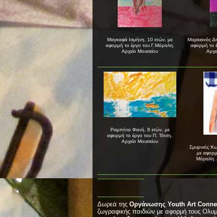
Μαγκαφά Ισμήνη, 10 ετών, με
Μαρκιανός Δη
αφορμή το έργο του Γ.Μόραλη.
αφορμή το 
Αρχείο Μουσείου
Αρχε
Ραμπότα Φανή, 8 ετών, με
αφορμή το έργο του Π. Τέτση.
Αρχείο Μουσείου
Σμυρνιός Κω
με αφορμ
Μόραλη. 
Δωρεά της
Οργάνωσης Youth Art Connect
ζωγραφικής παιδιών με αφορμή τους Ολυμπ