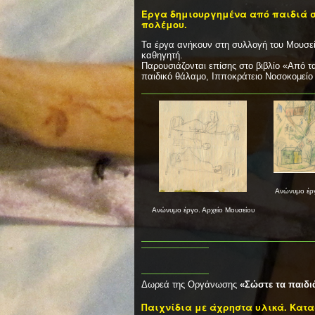
Έργα δημιουργημένα από παιδιά στ
πολέμου.
Τα έργα ανήκουν στη συλλογή του Μουσεί
καθηγητή.
Παρουσιάζονται επίσης στο βιβλίο «Από 
παιδικό θάλαμο, Ιπποκράτειο Νοσοκομείο 
Ανώνυμο έργ
Ανώνυμο έργο. Αρχείο Μουσείου
Δωρεά της Οργάνωσης
«Σώστε τα παιδι
Παιχνίδια με άχρηστα υλικά. Κατα