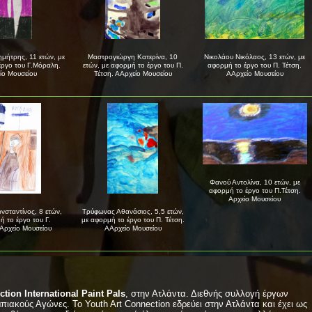
μήτρης, 11 ετών, με
Μαστρογιώργη Κατερίνα, 10
Νικολάου Νικόλαος, 13 ετών, με
έργο του Γ.Μόραλη.
ετών, με αφορμή το έργο του Π.
αφορμή το έργο του Π. Τέτση.
ίο Μουσείου
Τέτση. ΑΑρχείο Μουσείου
ΑΑρχείο Μουσείου
Φανού Αντολίνα, 10 ετών, με
αφορμή το έργο του Π.Τέτση.
Αρχείο Μουσείου
νσταντίνος, 8 ετών,
Τρύφωνας Αθανάσιος, 5,5 ετών,
ή το έργο του Γ.
με αφορμή το έργο του Π. Τέτση.
Αρχείο Μουσείου
ΑΑρχείο Μουσείου
ion International Paint Pals
, στην Ατλάντα. Διεθνής συλλογή έργων
ιακούς Αγώνες. Το Youth Art Connection εδρεύει στην Ατλάντα και έχει ως