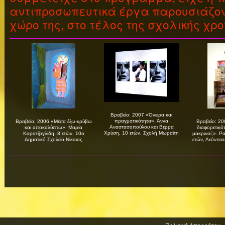
αντιπροσωπευτικά έργα παρουσιάζον
χώρο της, στο τέλος της σχολικής χρο
Βραβείο: 2007 «Όνειρα και
πραγματικότητα». Άννα
Βραβείο: 2006 «Μέσα έξω-κρύβω
Βραβείο: 20
Αναστασοπούλου και Βέρρα
και αποκαλύπτω». Μαρία
διαφορετικό
Χρύση, 10 ετών, Σχολή Μωραϊτη
Καρατζογλίδη, 8 ετών, 10ο
μακρινοί;». Ρ
Δημοτικό Σχολείο Νίκαιας
ετών, Λεόντει