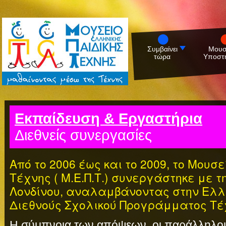
Συμβαίνει
Μουσ
τώρα
Υποστη
Εκπαίδευση & Εργαστήρια
Διεθνείς συνεργασίες
Από το 2006 έως και το 2009, το Μουσ
Τέχνης ( Μ.Ε.Π.Τ.) συνεργάστηκε με τ
Λονδίνου, αναλαμβάνοντας στην Ελλ
Διεθνούς Σχολικού Προγράμματος Τέχν
Η σύμπνοια των απόψεων, οι παράλληλοι 