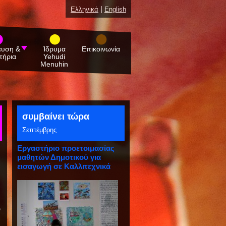
|
Ελληνικά
English
ευση &
Ίδρυμα
Επικοινωνία
τήρια
Yehudi
Menuhin
συμβαίνει τώρα
Σεπτέμβρης
Εργαστήριο προετοιμασίας
μαθητών Δημοτικού για
εισαγωγή σε Καλλιτεχνικά
Γυμνάσια
ω