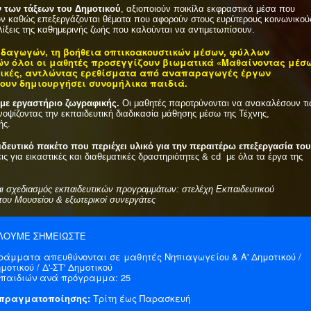
ν των τάξεων του Δημοτικού
, αξιοποιούν ποικίλα εκφραστικά μέσα που
ν καθώς επεξεργάζονται θέματα που αφορούν στους ευρύτερους κοινωνικού
λίξεις της καθημερινής ζωής που καλούνται να αντιμετωπίσουν.
ιδαγωγών, τη βοήθεια οπτικοακουστικών μέσων, φύλλων
ών όλοι οι μαθητές προσεγγίζουν βιωματικά «Μαθαίνοντας μέσ
ατικές, αντλώντας ερεθίσματα από αναπαραγωγές έργων
ουν δημιουργήσει συνομήλικα παιδιά.
με εργαστήριο ζωγραφικής.
Οι μαθητές παροτρύνονται να ανακαλέσουν τι
νοψίζοντας την εκπαιδευτική διαδικασία μάθησης μέσω της Τέχνης,
ής.
ιδευτικό πακέτο που περιέχει υλικό για την περαιτέρω επεξεργασία του
ις για εικαστικές και διαθεματικές δραστηριότητες & cd με όλα τα έργα της
αι σχεδιασμός εκπαιδευτικών προγραμμάτων: στελέχη Εκπαιδευτικού
του Μουσείου & εξωτερικοί συνεργάτες
ΛΟΥΜΕ ΣΗΜΕΙΩΣΤΕ
ράμματα απευθύνονται σε μαθητές Νηπιαγωγείου & Α' Δημοτικού /
ημοτικού / Δ'-ΣΤ' Δημοτικού
 παιδιών ανά πρόγραμμα: 25
πραγματοποίησης:
Τρίτη έως Παρασκευή