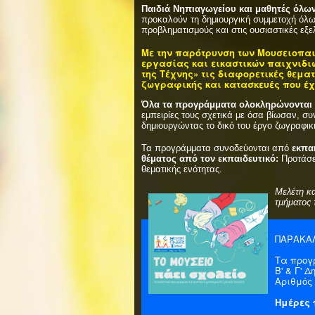
Παιδιά Νηπιαγωγείου και μαθητές όλω
προκαλούν τη δημιουργική συμμετοχή όλω
προβληματισμούς και στις ουσιαστικές εξε
Με την παρότρυνση των Μουσειοπα
εργασίας και εικαστικών παιχνιδι
της Τέχνης» τις διαφορετικές θεμ
ζωγραφικής και κατασκευές που έχ
Όλα τα προγράμματα ολοκληρώνονται 
εμπειρίες τους σχετικά με όσα βίωσαν, συ
δημιουργώντας το δικό του έργο ζωγραφικ
Τα προγράμματα συνοδεύονται από
εκπα
θέματος από τον εκπαιδευτικό:
Προτάσε
θεματικής ενότητας.
Μελέτη κ
τμήματος 
ΠΑΡΑΚΑ
Τα προγ
Β' & Γ' Δ
Αριθμός
Ημέρες 